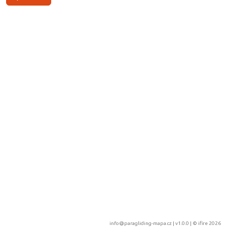
info@paragliding-mapa.cz
| v1.0.0 | ©
ifire 2026