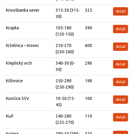
Krivoštianka sever
315-30 (315-
325
detail
30)
Krupka
105-180
390
detail
(120-150)
Krželnica – Inovec
210-270
600
detail
(230-260)
Křeplický vrch
340-30 (0-
290
detail
30)
Křížovice
250-290
190
detail
(250-290)
Kunčice SSV
10-50 (15-
100
detail
45)
Kuří
240-280
110
detail
(255-270)
Kyčera
290-10 (290-
320