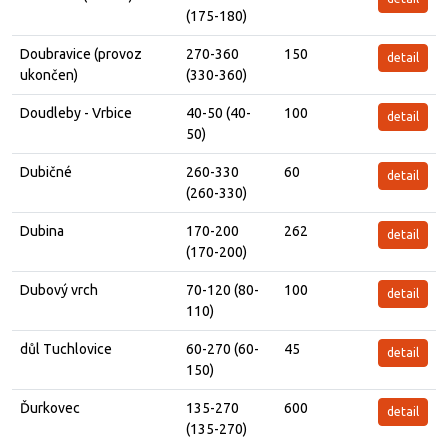
(175-180)
Doubravice (provoz
270-360
150
detail
ukončen)
(330-360)
Doudleby - Vrbice
40-50 (40-
100
detail
50)
Dubičné
260-330
60
detail
(260-330)
Dubina
170-200
262
detail
(170-200)
Dubový vrch
70-120 (80-
100
detail
110)
důl Tuchlovice
60-270 (60-
45
detail
150)
Ďurkovec
135-270
600
detail
(135-270)