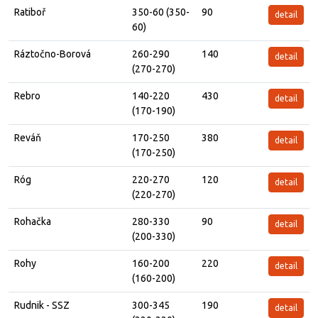
Ratiboř
350-60 (350-
90
detail
60)
Ráztočno-Borová
260-290
140
detail
(270-270)
Rebro
140-220
430
detail
(170-190)
Reváň
170-250
380
detail
(170-250)
Róg
220-270
120
detail
(220-270)
Rohačka
280-330
90
detail
(200-330)
Rohy
160-200
220
detail
(160-200)
Rudnik - SSZ
300-345
190
detail