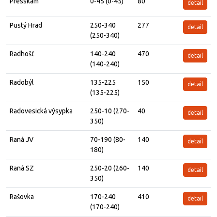
Presskam
0-45 (0-45)
80
detail
Pustý Hrad
250-340
277
detail
(250-340)
Radhošť
140-240
470
detail
(140-240)
Radobýl
135-225
150
detail
(135-225)
Radovesická výsypka
250-10 (270-
40
detail
350)
Raná JV
70-190 (80-
140
detail
180)
Raná SZ
250-20 (260-
140
detail
350)
Rašovka
170-240
410
detail
(170-240)