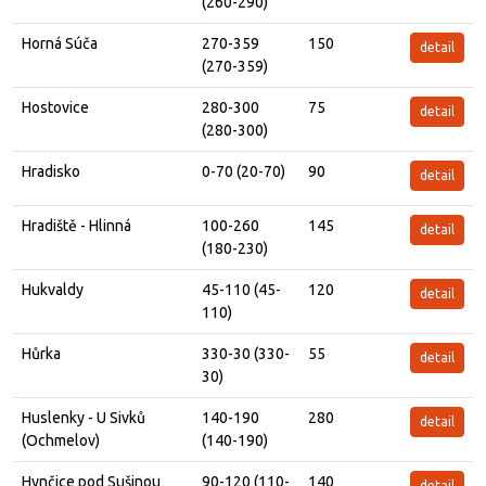
(260-290)
Horná Súča
270-359
150
detail
(270-359)
Hostovice
280-300
75
detail
(280-300)
Hradisko
0-70 (20-70)
90
detail
Hradiště - Hlinná
100-260
145
detail
(180-230)
Hukvaldy
45-110 (45-
120
detail
110)
Hůrka
330-30 (330-
55
detail
30)
Huslenky - U Sivků
140-190
280
detail
(Ochmelov)
(140-190)
Hynčice pod Sušinou
90-120 (110-
140
detail