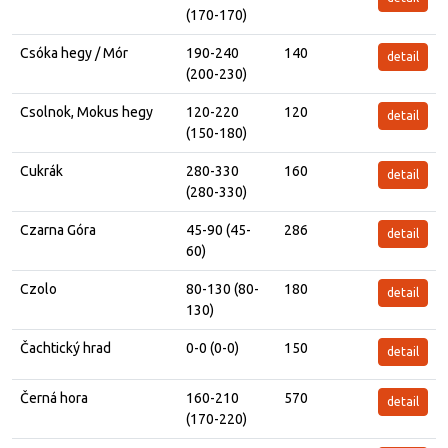
(170-170)
Csóka hegy / Mór
190-240
140
detail
(200-230)
Csolnok, Mokus hegy
120-220
120
detail
(150-180)
Cukrák
280-330
160
detail
(280-330)
Czarna Góra
45-90 (45-
286
detail
60)
Czolo
80-130 (80-
180
detail
130)
Čachtický hrad
0-0 (0-0)
150
detail
Černá hora
160-210
570
detail
(170-220)