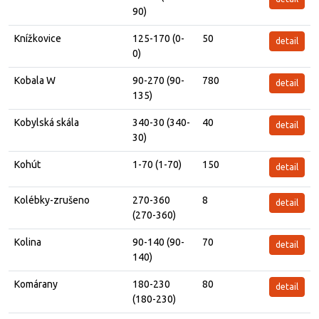
90)
Knížkovice
125-170 (0-
50
detail
0)
Kobala W
90-270 (90-
780
detail
135)
Kobylská skála
340-30 (340-
40
detail
30)
Kohút
1-70 (1-70)
150
detail
Kolébky-zrušeno
270-360
8
detail
(270-360)
Kolina
90-140 (90-
70
detail
140)
Komárany
180-230
80
detail
(180-230)