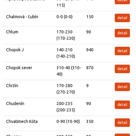
115)
Chalmová - Ľubín
0-0 (0-0)
150
detail
Chlum
170-230
90
detail
(170-230)
Chopok J
140-210
940
detail
(140-210)
Chopok sever
310-40 (310-
870
detail
40)
Chržín
170-280
9
detail
(270-270)
Chudenín
200-235
90
detail
(200-235)
Chvatimech Kóta
0-90 (10-90)
350
detail