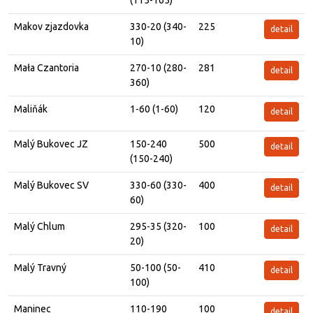
(115-165)
Makov zjazdovka
330-20 (340-
225
detail
10)
Mała Czantoria
270-10 (280-
281
detail
360)
Maliňák
1-60 (1-60)
120
detail
Malý Bukovec JZ
150-240
500
detail
(150-240)
Malý Bukovec SV
330-60 (330-
400
detail
60)
Malý Chlum
295-35 (320-
100
detail
20)
Malý Travný
50-100 (50-
410
detail
100)
Maninec
110-190
100
detail