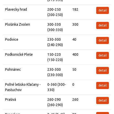
Plavecky hrad
200-250
182
detail
(200-250)
Plošinka Zvolen
300-330
300
detail
(300-330)
Podivice
230-300
40
detail
(240-290)
Podkonické Pleše
150-220
400
detail
(150-220)
Pohnánec
230-300
50
detail
(230-300)
Poľné letisko Kľačany -
0-360 (300-
0
detail
Pastuchov
330)
Prašivá
260-290
260
detail
(260-290)