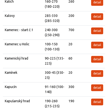
Kalich
160-270
260
detail
(180-220)
Kalovy
285-330
200
detail
(285-320)
Kamenec - start č.1
240-300
700
detail
(250-290)
Kamenec u Holic
100-150
20
detail
(100-130)
Kamenický hrad
90-225 (135-
60
detail
225)
Kamínek
300-45 (350-
20
detail
25)
Kapucín
91-160 (100-
300
detail
140)
Kapušanský hrad
190-260
190
detail
(215-235)