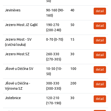
50)
Jeviněves
90-160 (90-
40
detail
160)
Jezero Most JZ Gajbl
190-270
50
detail
(200-240)
Jezero Most - SV
0-70 (0-70)
15
detail
(cvičná louka)
Jezero Most SZ
260-330
30
detail
(270-305)
Jílové u Děčína SV
10-50 (10-
100
detail
50)
Jílové u Děčína -
300-330
200
detail
Výrovna SZ
(300-330)
Jistebnice
120-210
30
detail
(170-190)