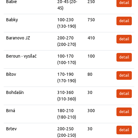
Babie
20-45 (20-
250
detail
45)
Babky
100-230
750
detail
(130-190)
Baranovo JZ
200-270
410
detail
(200-270)
Beroun - vysílač
100-170
100
detail
(100-170)
Bítov
170-190
80
detail
(170-190)
Bohdašín
310-360
30
detail
(310-360)
Brná
180-210
300
detail
(180-210)
Brtev
200-250
30
detail
(200-250)