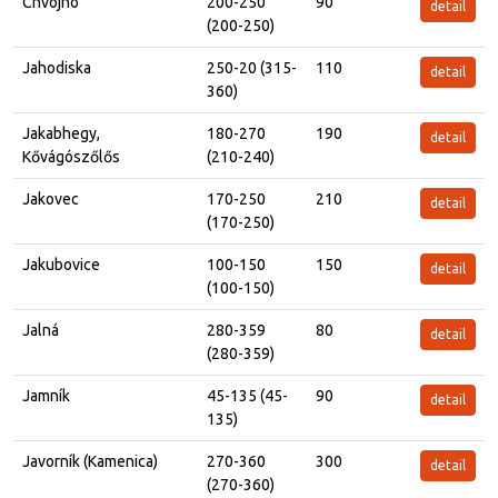
Chvojno
200-250
90
detail
(200-250)
Jahodiska
250-20 (315-
110
detail
360)
Jakabhegy,
180-270
190
detail
Kővágószőlős
(210-240)
Jakovec
170-250
210
detail
(170-250)
Jakubovice
100-150
150
detail
(100-150)
Jalná
280-359
80
detail
(280-359)
Jamník
45-135 (45-
90
detail
135)
Javorník (Kamenica)
270-360
300
detail
(270-360)