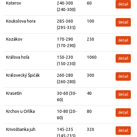
Koterov
240-300
60
detail
(240-300)
Koukolova hora
285-360
100
detail
(295-335)
Kozákov
170-290
250
detail
(170-290)
Kráľova hoľa
150-230
1060
detail
(150-230)
Královecký Špičák
260-280
300
detail
(260-280)
Krasetín
30-60 (30-
40
detail
60)
Krchov u Orlíka
10-80 (20-
80
detail
60)
Krivoštianka juh
145-235
320
detail
(145-235)