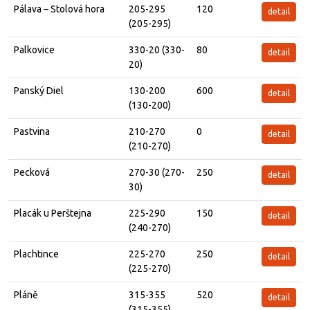
Pálava – Stolová hora
205-295
120
detail
(205-295)
Palkovice
330-20 (330-
80
detail
20)
Panský Diel
130-200
600
detail
(130-200)
Pastvina
210-270
0
detail
(210-270)
Pecková
270-30 (270-
250
detail
30)
Placák u Perštejna
225-290
150
detail
(240-270)
Plachtince
225-270
250
detail
(225-270)
Pláně
315-355
520
detail
(315-355)