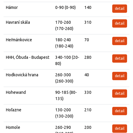
Hámor
0-90 (0-90)
140
detail
Havraní skála
170-260
310
detail
(170-260)
Heřmánkovice
180-240
70
detail
(180-240)
HHH, Óbuda - Budapest
340-100 (20-
280
detail
80)
Hodkovická hrana
260-300
40
detail
(260-300)
Hohewand
90-185 (80-
330
detail
135)
Hoľazne
130-200
210
detail
(130-200)
Homole
260-290
200
detail