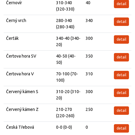
Černovír
310-340
40
detail
(320-330)
Černý vrch
280-340
340
detail
(280-340)
Čerťák
340-40 (340-
300
detail
20)
Čertova hora SV
40-50 (40-
350
detail
50)
Čertova hora V
70-100 (70-
310
detail
100)
Červený kámen S
310-20 (310-
300
detail
20)
Červený kámen Z
210-270
250
detail
(220-260)
Česká Třebová
0-0 (0-0)
0
detail