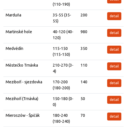
(110-190)
Marduňa
35-55 (35-
200
detail
55)
Martinské hole
40-120 (40-
980
detail
120)
Medvědín
115-150
350
detail
(115-150)
Městečko Trnávka
210-270 (3-
110
detail
4)
Meziboří - sjezdovka
170-200
140
detail
(180-200)
Mezihoří (Trnávka)
150-180 (0-
50
detail
0)
Mieroszów - Špičák
180-240
70
detail
(180-240)