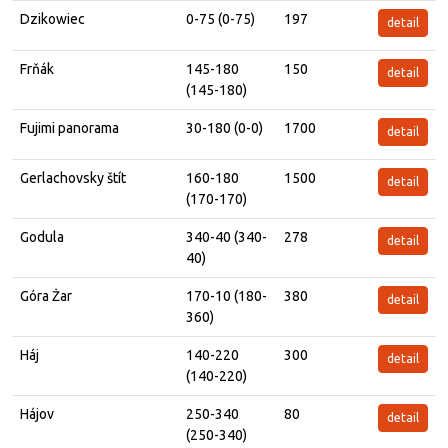
Dzikowiec
0-75 (0-75)
197
detail
Frňák
145-180
150
detail
(145-180)
Fujimi panorama
30-180 (0-0)
1700
detail
Gerlachovsky štít
160-180
1500
detail
(170-170)
Godula
340-40 (340-
278
detail
40)
Góra Żar
170-10 (180-
380
detail
360)
Háj
140-220
300
detail
(140-220)
Hájov
250-340
80
detail
(250-340)