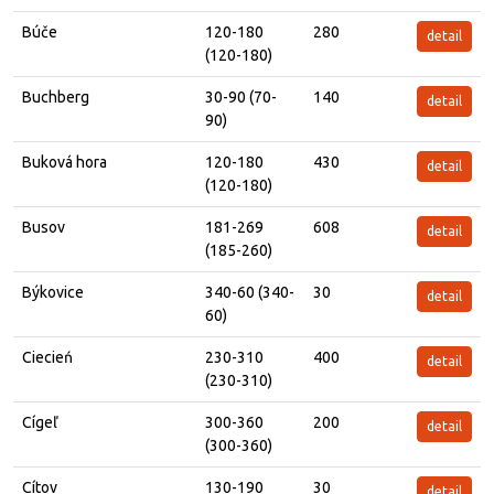
Búče
120-180
280
detail
(120-180)
Buchberg
30-90 (70-
140
detail
90)
Buková hora
120-180
430
detail
(120-180)
Busov
181-269
608
detail
(185-260)
Býkovice
340-60 (340-
30
detail
60)
Ciecień
230-310
400
detail
(230-310)
Cígeľ
300-360
200
detail
(300-360)
Cítov
130-190
30
detail