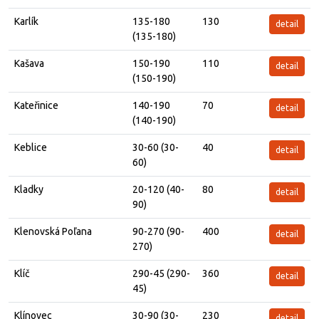
Karlík
135-180
130
detail
(135-180)
Kašava
150-190
110
detail
(150-190)
Kateřinice
140-190
70
detail
(140-190)
Keblice
30-60 (30-
40
detail
60)
Kladky
20-120 (40-
80
detail
90)
Klenovská Poľana
90-270 (90-
400
detail
270)
Klíč
290-45 (290-
360
detail
45)
Klínovec
30-90 (30-
230
detail