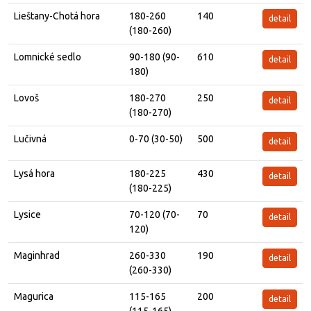
Lieštany-Chotá hora
180-260
140
detail
(180-260)
Lomnické sedlo
90-180 (90-
610
detail
180)
Lovoš
180-270
250
detail
(180-270)
Lučivná
0-70 (30-50)
500
detail
Lysá hora
180-225
430
detail
(180-225)
Lysice
70-120 (70-
70
detail
120)
Maginhrad
260-330
190
detail
(260-330)
Magurica
115-165
200
detail