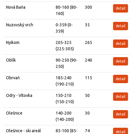
Nová Baňa
80-160 (80-
300
detail
160)
Nuzovský vrch
0-359 (0-
35
detail
359)
Nyikom
205-325
265
detail
(225-305)
Oblík
90-250 (90-
240
detail
250)
Obrvaň
185-240
115
detail
(190-210)
Odry - Vítovka
150-210
50
detail
(150-210)
Olešnice
140-200
30
detail
(140-200)
Olešnice - ski areál
85-100 (85-
74
detail