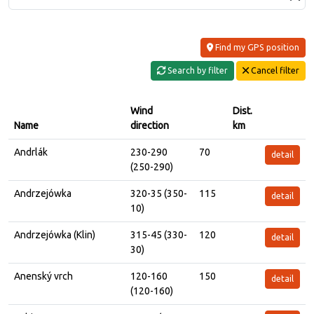
Find my GPS position
Search by filter
Cancel filter
Wind
Dist.
Name
direction
km
Andrlák
230-290
70
detail
(250-290)
Andrzejówka
320-35 (350-
115
detail
10)
Andrzejówka (Klin)
315-45 (330-
120
detail
30)
Anenský vrch
120-160
150
detail
(120-160)