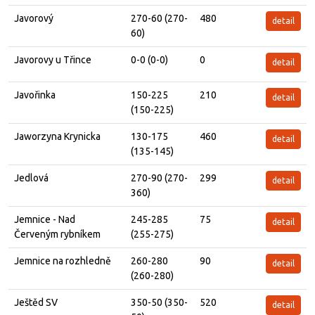
Javorový
270-60 (270-
480
detail
60)
Javorovy u Třince
0-0 (0-0)
0
detail
Javořinka
150-225
210
detail
(150-225)
Jaworzyna Krynicka
130-175
460
detail
(135-145)
Jedlová
270-90 (270-
299
detail
360)
Jemnice - Nad
245-285
75
detail
Červeným rybníkem
(255-275)
Jemnice na rozhledně
260-280
90
detail
(260-280)
Ještěd SV
350-50 (350-
520
detail