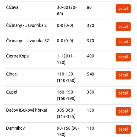
Čičava
30-60 (30-
80
detail
60)
Čičmany - Javorinka S
0-0 (0-0)
370
detail
Čičmany - Javorinka SZ
0-0 (0-0)
370
detail
Čierna Kopa
1-120 (1-
400
detail
120)
Čihoc
110-150
540
detail
(110-150)
Čupel
160-190
350
detail
(160-190)
Ďačov (Buková hôrka)
305-360
150
detail
(315-325)
Damníkov
90-150 (90-
110
detail
150)