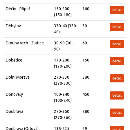
Děčín - Přípeř
150-200
160
detail
(150-180)
Děhylov
330-40 (330-
30
detail
40)
Dlouhý Vrch - Žlutice
30-90 (30-
60
detail
90)
Dobětice
170-200
160
detail
(170-200)
Dolní Morava
270-330
380
detail
(270-330)
Donovaly
100-240
460
detail
(100-240)
Doubrava
270-360
280
detail
(270-360)
Doubrava (Orlová)
135-225
29
detail