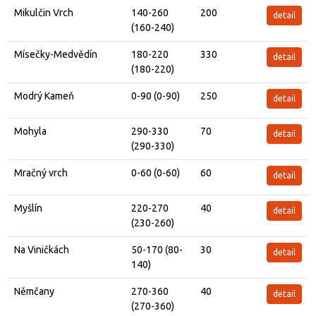
Mikulčin Vrch
140-260
200
detail
(160-240)
Mísečky-Medvědín
180-220
330
detail
(180-220)
Modrý Kameň
0-90 (0-90)
250
detail
Mohyla
290-330
70
detail
(290-330)
Mračný vrch
0-60 (0-60)
60
detail
Myšlín
220-270
40
detail
(230-260)
Na Viničkách
50-170 (80-
30
detail
140)
Němčany
270-360
40
detail
(270-360)