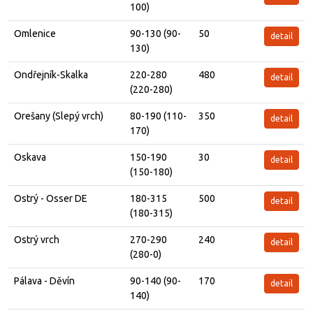
100)
Omlenice
90-130 (90-
50
detail
130)
Ondřejník-Skalka
220-280
480
detail
(220-280)
Orešany (Slepý vrch)
80-190 (110-
350
detail
170)
Oskava
150-190
30
detail
(150-180)
Ostrý - Osser DE
180-315
500
detail
(180-315)
Ostrý vrch
270-290
240
detail
(280-0)
Pálava - Děvín
90-140 (90-
170
detail
140)