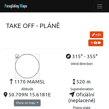
TAKE OFF - PLÁNĚ
edit
315° - 355°
Wind direction
1170 MAMSL
520 m
Altitude
Superelevation
50.709N 15.6181E
Oficiální
(neplacené)
Show on map
Flying state