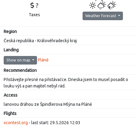
?
Taxes
Weather forecast
Region
Česká republika - Královéhradecký kraj
Landing
Pláně
Show on map
Recommendation
Přistávejte přesně na přistávačce. Dneska jsem to musel posadit o
louku výš a pan majitel nebyl rád.
Access
lanovou dráhou ze Špindlerova Mlýna na Pláně
Flights
xcontest.org
- last start: 29.5.2026 12:03