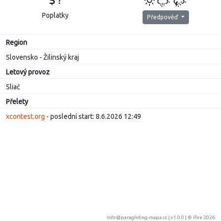
?
Poplatky
Předpověď
Region
Slovensko - Žilinský kraj
Letový provoz
Sliač
Přelety
xcontest.org
- poslední start: 8.6.2026 12:49
info@paragliding-mapa.cz
| v1.0.0 | ©
ifire 2026