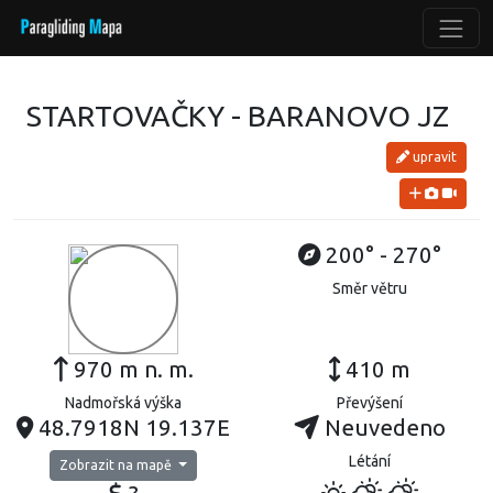
STARTOVAČKY - BARANOVO JZ
upravit
200° - 270°
Směr větru
970 m n. m.
410 m
Nadmořská výška
Převýšení
48.7918N 19.137E
Neuvedeno
Létání
Zobrazit na mapě