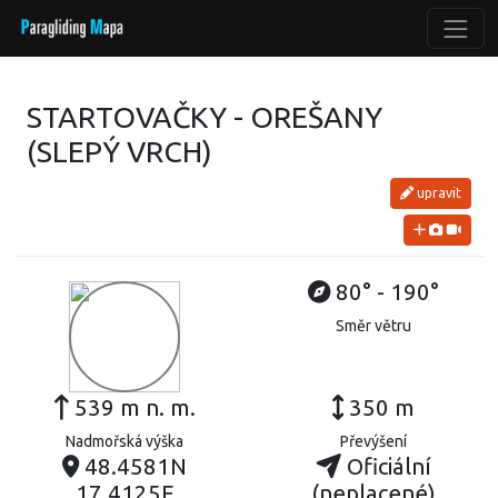
STARTOVAČKY - OREŠANY
(SLEPÝ VRCH)
upravit
80° - 190°
Směr větru
539 m n. m.
350 m
Nadmořská výška
Převýšení
48.4581N
Oficiální
17.4125E
(neplacené)