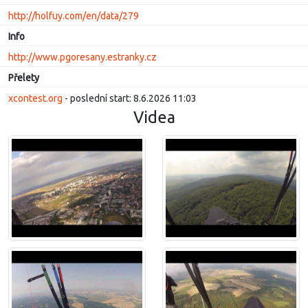
http://holfuy.com/en/data/279
Info
http://www.pgoresany.estranky.cz
Přelety
xcontest.org
- poslední start: 8.6.2026 11:03
Videa