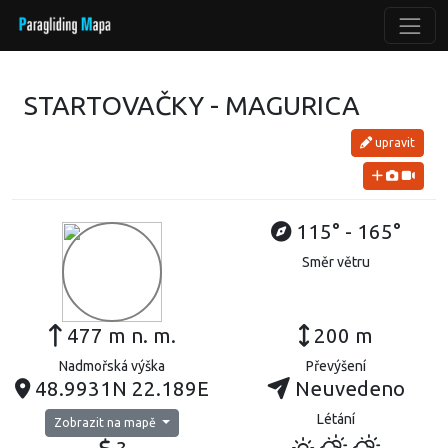
STARTOVAČKY - MAGURICA
upravit
115° - 165°
Směr větru
477 m n. m.
200 m
Nadmořská výška
Převýšení
48.9931N 22.189E
Neuvedeno
Létání
Zobrazit na mapě