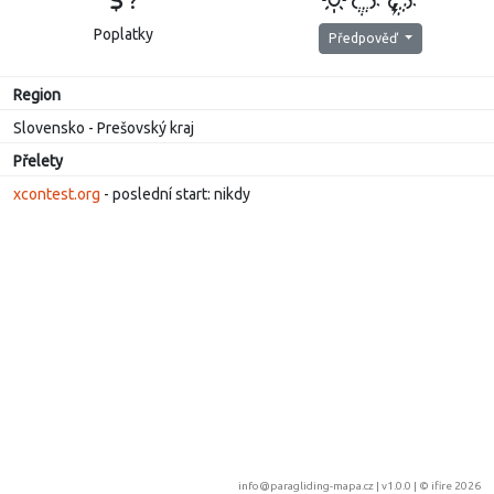
?
Poplatky
Předpověď
Region
Slovensko - Prešovský kraj
Přelety
xcontest.org
- poslední start: nikdy
info@paragliding-mapa.cz
| v1.0.0 | ©
ifire 2026