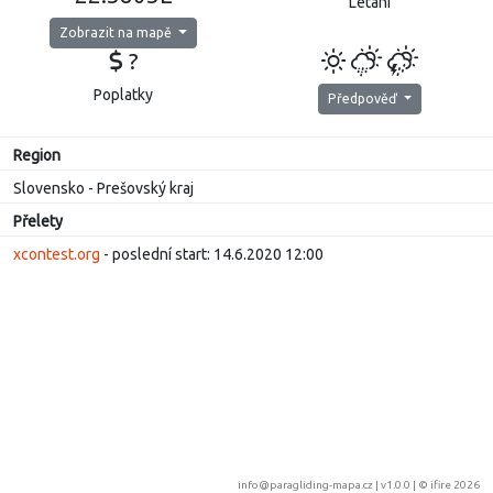
Létání
Zobrazit na mapě
?
Poplatky
Předpověď
Region
Slovensko - Prešovský kraj
Přelety
xcontest.org
- poslední start: 14.6.2020 12:00
info@paragliding-mapa.cz
| v1.0.0 | ©
ifire 2026