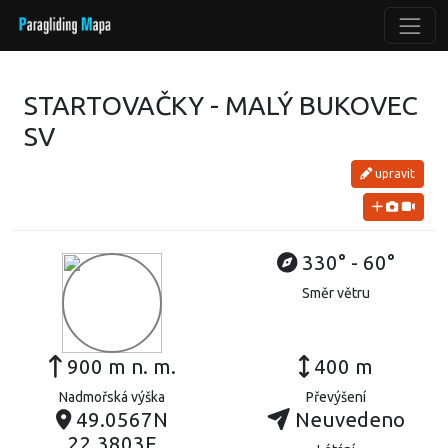
STARTOVAČKY - MALÝ BUKOVEC
SV
upravit
330° - 60°
Směr větru
900 m n. m.
400 m
Nadmořská výška
Převýšení
49.0567N
Neuvedeno
22.3803E