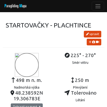
STARTOVAČKY - PLACHTINCE
upravit
225° - 270°
Směr větru
498 m n. m.
250 m
Nadmořská výška
Převýšení
48.238592N
Tolerováno
19.306783E
Létání
Zobrazit na mapě