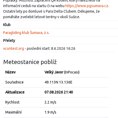
Poplatky: Možnost zaplacení QR kódem, který naleznete na
informační ceduli na startu či na webu
https://www.pgsumava.cz
.
Ostatní lety po domluvě s Para Delta Clubem. Děkujeme, že
pomáháte zvelebit letové terény v okolí Sušice.
Klub
Paragliding klub Šumava, z.s.
Přelety
xcontest.org
- poslední start: 8.6.2026 16:26
Meteostanice poblíž
Název
Velký Javor
(InPocasi)
Souřadnice
49.113N 13.136E
Aktualizace
07.08.2026 21:40
Rychlost
2.2 m/s
Maximální
1.9 m/s