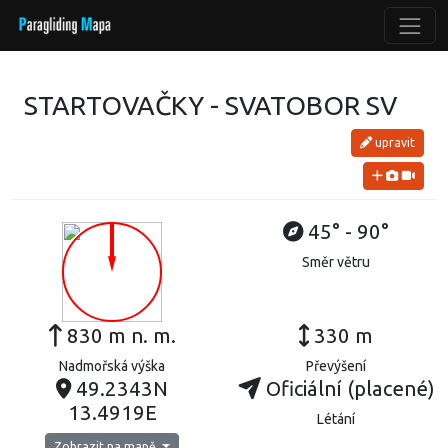
STARTOVAČKY - SVATOBOR SV
upravit
45° - 90°
Směr větru
830 m n. m.
330 m
Nadmořská výška
Převýšení
49.2343N
Oficiální (placené)
13.4919E
Létání
Zobrazit na mapě