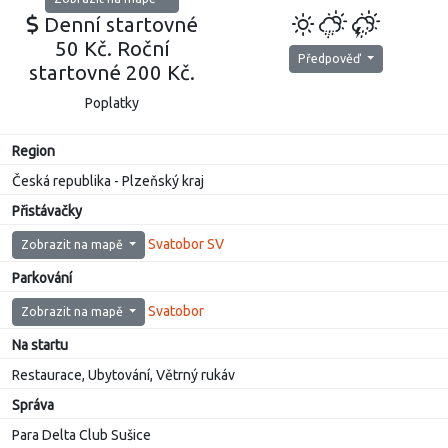
Denní startovné
50 Kč. Roční
Předpověď
startovné 200 Kč.
Poplatky
Region
Česká republika - Plzeňský kraj
Přistávačky
Svatobor SV
Zobrazit na mapě
Parkování
Svatobor
Zobrazit na mapě
Na startu
Restaurace, Ubytování, Větrný rukáv
Správa
Para Delta Club Sušice