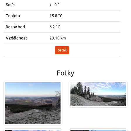
Směr
↓
0 °
Teplota
15.8 °C
Rosný bod
6.2 °C
Vzdálenost
29.18 km
detail
Fotky