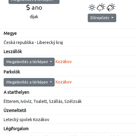
ano
díjak
Előrejelzés
Megye
Česká republika - Liberecký kraj
Leszállók
Kozákov
Megjelenítés a térképen
Parkolók
Kozákov
Megjelenítés a térképen
A starthelyen
Étterem, Ivóvíz, Toalett, Szállás, Szélzsák
Üzemeltető
Letecký spolek Kozákov
Légiforgalom