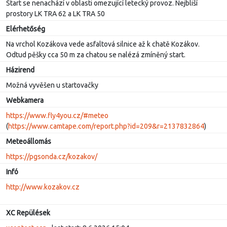
Start se nenachází v oblasti omezující letecký provoz. Nejbliší
prostory LK TRA 62 a LK TRA 50
Elérhetőség
Na vrchol Kozákova vede asfaltová silnice až k chatě Kozákov.
Odtud pěšky cca 50 m za chatou se nalézá zmíněný start.
Házirend
Možná vyvěšen u startovačky
Webkamera
https://www.fly4you.cz/#meteo
(
https://www.camtape.com/report.php?id=209&r=2137832864
)
Meteoállomás
https://pgsonda.cz/kozakov/
Infó
http://www.kozakov.cz
XC Repülések