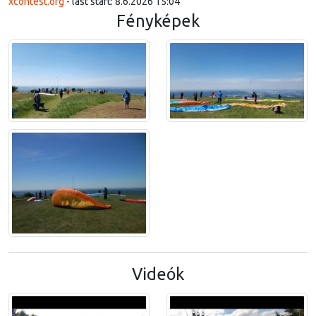
xcontest.org
- last start: 8.6.2026 15:04
Fényképek
Videók