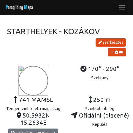
STARTHELYEK - KOZÁKOV
szerkesztés
170° - 290°
Szélirány
741 MAMSL
250 m
Tengerszint feletti magasság
Szintkülönbség
50.5932N
Oficiální (placené)
15.2634E
Repülés
Megjelenítés a térképen