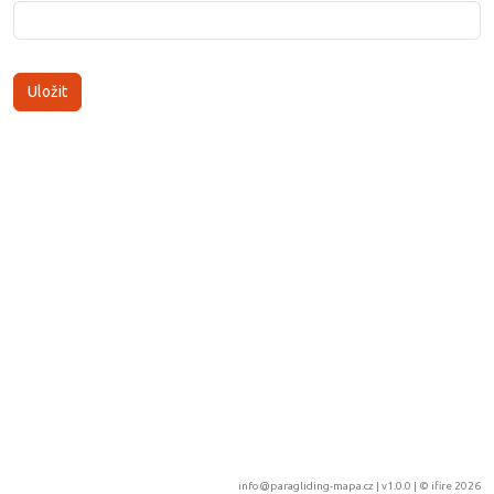
info@paragliding-mapa.cz
| v1.0.0 | ©
ifire 2026