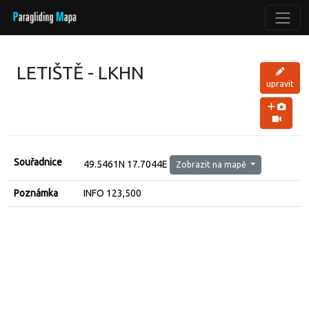
LETIŠTĚ - LKHN
upravit
Souřadnice
49.5461N 17.7044E
Zobrazit na mapě
Poznámka
INFO 123,500