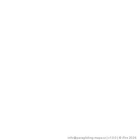
info@paragliding-mapa.cz
| v1.0.0 | ©
ifire 2026