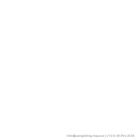
info@paragliding-mapa.cz
| v1.0.0 | ©
ifire 2026