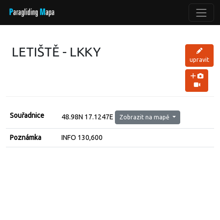
LETIŠTĚ - LKKY
upravit
Souřadnice
48.98N 17.1247E
Zobrazit na mapě
Poznámka
INFO 130,600