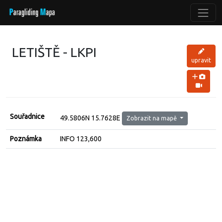
LETIŠTĚ - LKPI
upravit
Souřadnice
49.5806N 15.7628E
Zobrazit na mapě
Poznámka
INFO 123,600