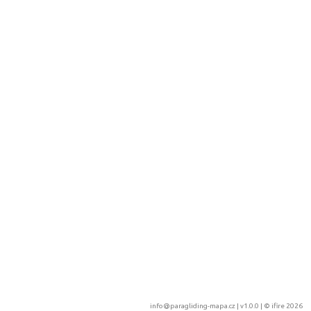
info@paragliding-mapa.cz
| v1.0.0 | ©
ifire 2026