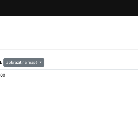
2E
Zobrazit na mapě
600