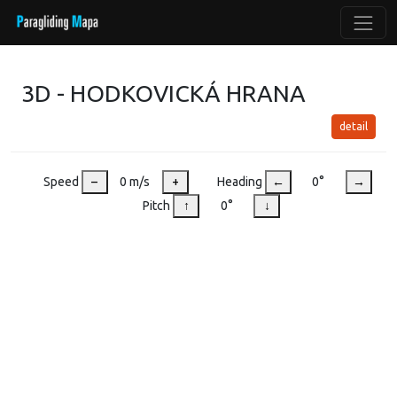
3D - HODKOVICKÁ HRANA
detail
Speed
–
0 m/s
+
Heading
←
0°
→
Pitch
↑
0°
↓