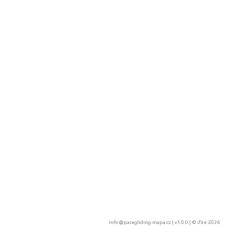
info@paragliding-mapa.cz
| v1.0.0 | ©
ifire 2026