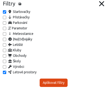
Filtry
Startovačky
Přistávačky
Parkování
Paramotor
Meteostanice
(Na|Od)vijáky
Letiště
Kluby
Obchody
Školy
Výrobci
Letové prostory
Aplikovat filtry