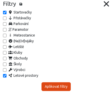
Filtry
Startovačky
Přistávačky
Parkování
Paramotor
Meteostanice
(Na|Od)vijáky
Letiště
Kluby
Obchody
Školy
Výrobci
Letové prostory
Aplikovat filtry