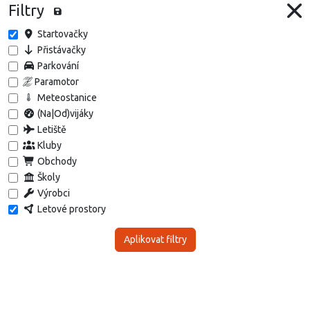
Filtry
Startovačky
Přistávačky
Parkování
Paramotor
Meteostanice
(Na|Od)vijáky
Letiště
Kluby
Obchody
Školy
Výrobci
Letové prostory
Aplikovat filtry