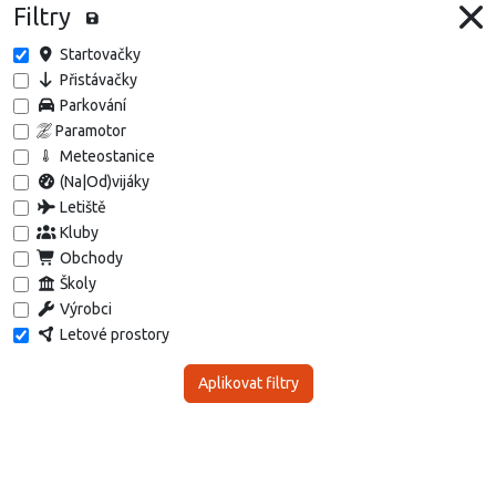
Filtry
Startovačky
Přistávačky
Parkování
Paramotor
Meteostanice
(Na|Od)vijáky
Letiště
Kluby
Obchody
Školy
Výrobci
Letové prostory
Aplikovat filtry