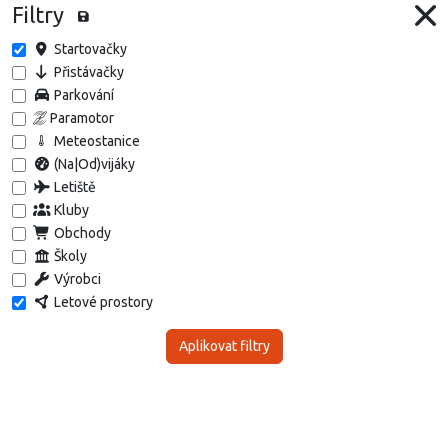
Filtry
Startovačky
Přistávačky
Parkování
Paramotor
Meteostanice
(Na|Od)vijáky
Letiště
Kluby
Obchody
Školy
Výrobci
Letové prostory
Aplikovat filtry