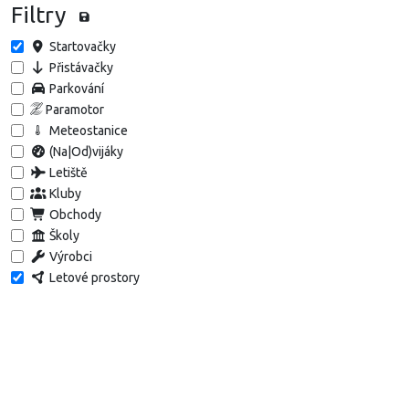
Filtry
Startovačky
Přistávačky
Parkování
Paramotor
Meteostanice
(Na|Od)vijáky
Letiště
Kluby
Obchody
Školy
Výrobci
Letové prostory