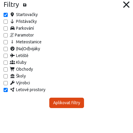
Filtry
Startovačky
Přistávačky
Parkování
Paramotor
Meteostanice
(Na|Od)vijáky
Letiště
Kluby
Obchody
Školy
Výrobci
Letové prostory
Aplikovat filtry