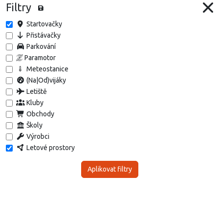
Filtry
Startovačky
Přistávačky
Parkování
Paramotor
Meteostanice
(Na|Od)vijáky
Letiště
Kluby
Obchody
Školy
Výrobci
Letové prostory
Aplikovat filtry