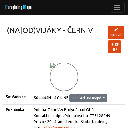
(NA|OD)VIJÁKY - ČERNIV
upravit
Souřadnice
50.4464N 14.0419E
Zobrazit na mapě
Poznámka
Poloha: 7 km NW Budyně nad Ohří
Kontakt na odpovědnou osobu: 777128949
Provoz 2014: ano. termika. škola. tandemy
Link:
http://www.solany.cz