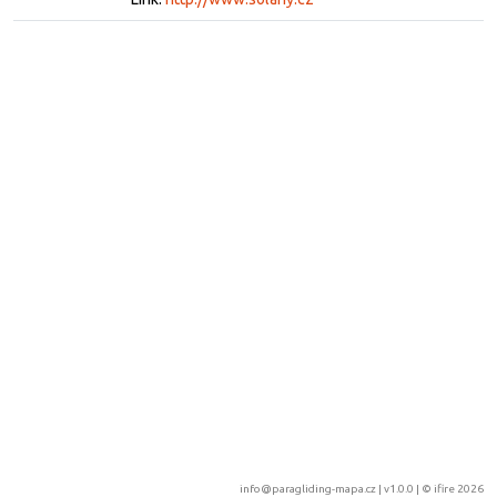
info@paragliding-mapa.cz
| v1.0.0 | ©
ifire 2026