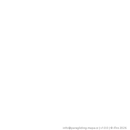
info@paragliding-mapa.cz
| v1.0.0 | ©
ifire 2026