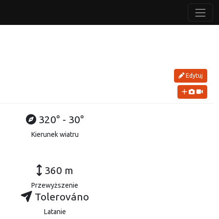
Edytuj
320° - 30°
Kierunek wiatru
360 m
Przewyższenie
Tolerováno
Latanie