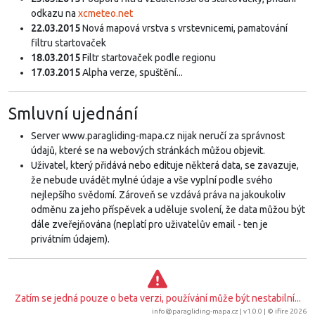
odkazu na
xcmeteo.net
22.03.2015
Nová mapová vrstva s vrstevnicemi, pamatování
filtru startovaček
18.03.2015
Filtr startovaček podle regionu
17.03.2015
Alpha verze, spuštění...
Smluvní ujednání
Server www.paragliding-mapa.cz nijak neručí za správnost
údajů, které se na webových stránkách můžou objevit.
Uživatel, který přidává nebo edituje některá data, se zavazuje,
že nebude uvádět mylné údaje a vše vyplní podle svého
nejlepšího svědomí. Zároveň se vzdává práva na jakoukoliv
odměnu za jeho příspěvek a uděluje svolení, že data můžou být
dále zveřejňována (neplatí pro uživatelův email - ten je
privátním údajem).
Zatím se jedná pouze o beta verzi, používání může být nestabilní...
info@paragliding-mapa.cz
| v1.0.0 | ©
ifire 2026