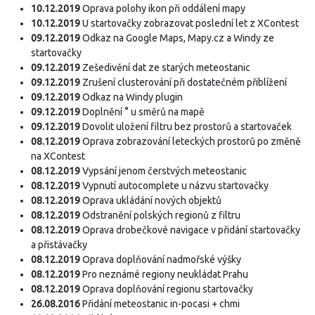
10.12.2019
Oprava polohy ikon při oddálení mapy
10.12.2019
U startovačky zobrazovat poslední let z XContest
09.12.2019
Odkaz na Google Maps, Mapy.cz a Windy ze
startovačky
09.12.2019
Zešedivění dat ze starých meteostanic
09.12.2019
Zrušení clusterování při dostatečném přiblížení
09.12.2019
Odkaz na Windy plugin
09.12.2019
Doplnění ° u směrů na mapě
09.12.2019
Dovolit uložení filtru bez prostorů a startovaček
08.12.2019
Oprava zobrazování leteckých prostorů po změně
na XContest
08.12.2019
Vypsání jenom čerstvých meteostanic
08.12.2019
Vypnutí autocomplete u názvu startovačky
08.12.2019
Oprava ukládání nových objektů
08.12.2019
Odstranění polských regionů z filtru
08.12.2019
Oprava drobečkové navigace v přidání startovačky
a přistávačky
08.12.2019
Oprava doplňování nadmořské výšky
08.12.2019
Pro neznámé regiony neukládat Prahu
08.12.2019
Oprava doplňování regionu startovačky
26.08.2016
Přidání meteostanic in-pocasi + chmi