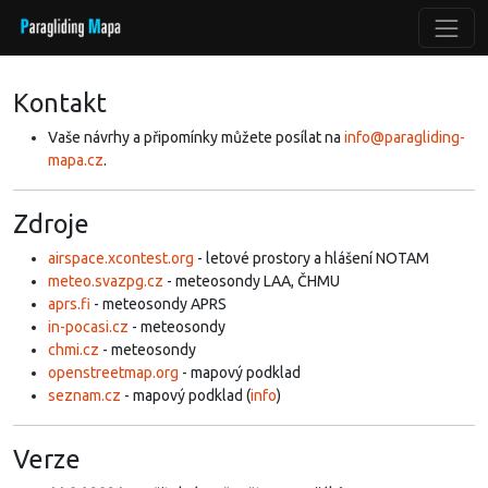
Kontakt
Vaše návrhy a připomínky můžete posílat na
info@paragliding-
mapa.cz
.
Zdroje
airspace.xcontest.org
- letové prostory a hlášení NOTAM
meteo.svazpg.cz
- meteosondy LAA, ČHMU
aprs.fi
- meteosondy APRS
in-pocasi.cz
- meteosondy
chmi.cz
- meteosondy
openstreetmap.org
- mapový podklad
seznam.cz
- mapový podklad (
info
)
Verze