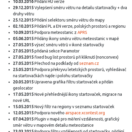
10.03.2016
Přidání HU verze
29.12.2015
Vylepšení směru větru na detailu startovačky + dva
druhy větru
25.12.2015
Přidání selektoru směru větru do mapy
02.10.2015
Přidání PL a EN verze, polských prostorů a regionu
10.09.2015
Podpora meteostanic z
APRS
05.06.2015
Přidány ikony směru větru meteostanic v mapě
27.05.2015
výseč směru větrů v ikoně startovačky
27.05.2015
přidaná sekce Paramotor
27.05.2015
fixed bug list prostorů při kliknutí (nonconvex)
27.05.2015
Přechod na podklady od
seznam.cz
25.05.2015
Podpora překryvu letetckých prostorů, vyhledávač
na startovačkách najde i polohu startovačky
20.05.2015
Upravena grafika filtru startovaček a přidán
geolocator
17.05.2015
Nové přehlednější ikony startovaček, migrace na
nové URL
15.05.2015
Nový filtr na regiony v seznamu startovaček
12.05.2015
Podpora nového
airspace.xcontest.org
07.04.2015
Plugin v mapě pro měření vzdálenosti, grafický
směr větru v mapovém detailu meteostanice
23.03.2015
Podpora filtru vzdálenosti od startovačky, přidání