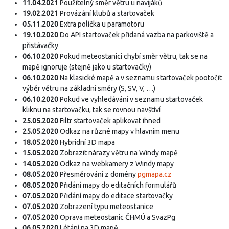
11.04.2021
Použitelný směr větru u navijáků
19.02.2021
Provázání klubů a startovaček
05.11.2020
Extra políčka u paramotoru
19.10.2020
Do API startovaček přidaná vazba na parkoviště a
přistávačky
06.10.2020
Pokud meteostanici chybí směr větru, tak se na
mapě ignoruje (stejně jako u startovačky)
06.10.2020
Na klasické mapě a v seznamu startovaček pootočit
výběr větru na základní směry (S, SV, V, …)
06.10.2020
Pokud ve vyhledávání v seznamu startovaček
kliknu na startovačku, tak se rovnou navštíví
25.05.2020
Filtr startovaček aplikovat ihned
25.05.2020
Odkaz na různé mapy v hlavním menu
18.05.2020
Hybridní 3D mapa
15.05.2020
Zobrazit nárazy větru na Windy mapě
14.05.2020
Odkaz na webkamery z Windy mapy
08.05.2020
Přesměrování z domény
pgmapa.cz
08.05.2020
Přidání mapy do editačních formulářů
07.05.2020
Přidání mapy do editace startovačky
07.05.2020
Zobrazení typu meteostanice
07.05.2020
Oprava meteostanic ČHMÚ a SvazPg
06.05.2020
Létání na 3D mapě