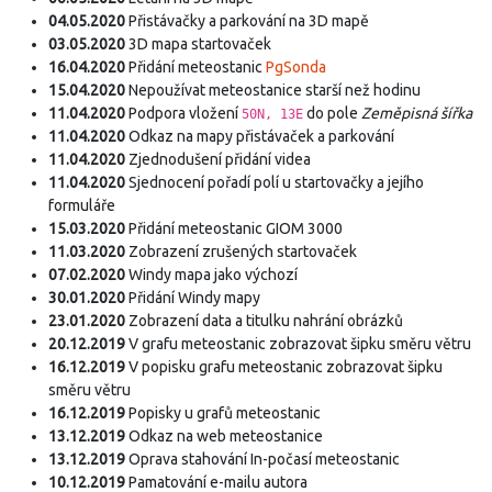
04.05.2020
Přistávačky a parkování na 3D mapě
03.05.2020
3D mapa startovaček
16.04.2020
Přidání meteostanic
PgSonda
15.04.2020
Nepoužívat meteostanice starší než hodinu
11.04.2020
Podpora vložení
do pole
Zeměpisná šířka
50N, 13E
11.04.2020
Odkaz na mapy přistávaček a parkování
11.04.2020
Zjednodušení přidání videa
11.04.2020
Sjednocení pořadí polí u startovačky a jejího
formuláře
15.03.2020
Přidání meteostanic GIOM 3000
11.03.2020
Zobrazení zrušených startovaček
07.02.2020
Windy mapa jako výchozí
30.01.2020
Přidání Windy mapy
23.01.2020
Zobrazení data a titulku nahrání obrázků
20.12.2019
V grafu meteostanic zobrazovat šipku směru větru
16.12.2019
V popisku grafu meteostanic zobrazovat šipku
směru větru
16.12.2019
Popisky u grafů meteostanic
13.12.2019
Odkaz na web meteostanice
13.12.2019
Oprava stahování In-počasí meteostanic
10.12.2019
Pamatování e-mailu autora