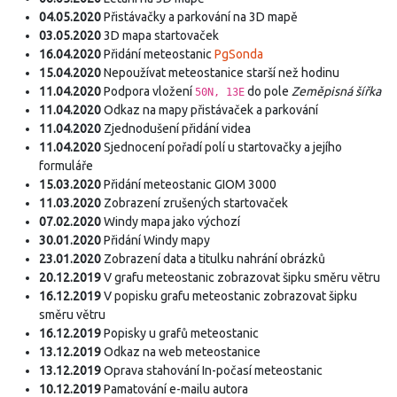
04.05.2020
Přistávačky a parkování na 3D mapě
03.05.2020
3D mapa startovaček
16.04.2020
Přidání meteostanic
PgSonda
15.04.2020
Nepoužívat meteostanice starší než hodinu
11.04.2020
Podpora vložení
do pole
Zeměpisná šířka
50N, 13E
11.04.2020
Odkaz na mapy přistávaček a parkování
11.04.2020
Zjednodušení přidání videa
11.04.2020
Sjednocení pořadí polí u startovačky a jejího
formuláře
15.03.2020
Přidání meteostanic GIOM 3000
11.03.2020
Zobrazení zrušených startovaček
07.02.2020
Windy mapa jako výchozí
30.01.2020
Přidání Windy mapy
23.01.2020
Zobrazení data a titulku nahrání obrázků
20.12.2019
V grafu meteostanic zobrazovat šipku směru větru
16.12.2019
V popisku grafu meteostanic zobrazovat šipku
směru větru
16.12.2019
Popisky u grafů meteostanic
13.12.2019
Odkaz na web meteostanice
13.12.2019
Oprava stahování In-počasí meteostanic
10.12.2019
Pamatování e-mailu autora