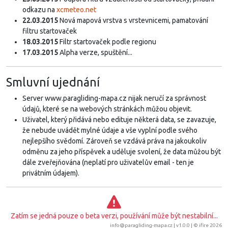
odkazu na
xcmeteo.net
22.03.2015
Nová mapová vrstva s vrstevnicemi, pamatování
filtru startovaček
18.03.2015
Filtr startovaček podle regionu
17.03.2015
Alpha verze, spuštění...
Smluvní ujednání
Server www.paragliding-mapa.cz nijak neručí za správnost
údajů, které se na webových stránkách můžou objevit.
Uživatel, který přidává nebo edituje některá data, se zavazuje,
že nebude uvádět mylné údaje a vše vyplní podle svého
nejlepšího svědomí. Zároveň se vzdává práva na jakoukoliv
odměnu za jeho příspěvek a uděluje svolení, že data můžou být
dále zveřejňována (neplatí pro uživatelův email - ten je
privátním údajem).
Zatím se jedná pouze o beta verzi, používání může být nestabilní...
info@paragliding-mapa.cz
| v1.0.0 | ©
ifire 2026