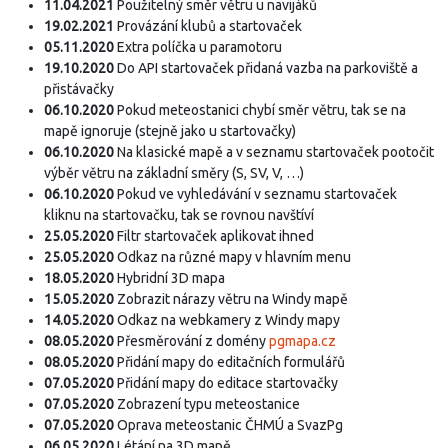
11.04.2021
Použitelný směr větru u navijáků
19.02.2021
Provázání klubů a startovaček
05.11.2020
Extra políčka u paramotoru
19.10.2020
Do API startovaček přidaná vazba na parkoviště a
přistávačky
06.10.2020
Pokud meteostanici chybí směr větru, tak se na
mapě ignoruje (stejně jako u startovačky)
06.10.2020
Na klasické mapě a v seznamu startovaček pootočit
výběr větru na základní směry (S, SV, V, …)
06.10.2020
Pokud ve vyhledávání v seznamu startovaček
kliknu na startovačku, tak se rovnou navštíví
25.05.2020
Filtr startovaček aplikovat ihned
25.05.2020
Odkaz na různé mapy v hlavním menu
18.05.2020
Hybridní 3D mapa
15.05.2020
Zobrazit nárazy větru na Windy mapě
14.05.2020
Odkaz na webkamery z Windy mapy
08.05.2020
Přesměrování z domény
pgmapa.cz
08.05.2020
Přidání mapy do editačních formulářů
07.05.2020
Přidání mapy do editace startovačky
07.05.2020
Zobrazení typu meteostanice
07.05.2020
Oprava meteostanic ČHMÚ a SvazPg
06.05.2020
Létání na 3D mapě