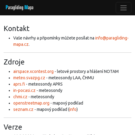
Kontakt
Vaše návrhy a připomínky můžete posílat na
info@paragliding-
mapa.cz
.
Zdroje
airspace.xcontest.org
- letové prostory a hlášení NOTAM
meteo.svazpg.cz
- meteosondy LAA, ČHMU
aprs.fi
- meteosondy APRS
in-pocasi.cz
- meteosondy
chmi.cz
- meteosondy
openstreetmap.org
- mapový podklad
seznam.cz
- mapový podklad (
info
)
Verze