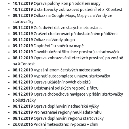
10.12.2019
Oprava polohy ikon při oddálení mapy
10.12.2019
U startovačky zobrazovat poslední let z XContest
09.12.2019
Odkaz na Google Maps, Mapy.cz a Windy ze
startovačky
09.12.2019
Zešedivění dat ze starých meteostanic
09.12.2019
Zrušení clusterování při dostatečném přiblížení
09.12.2019
Odkaz na Windy plugin
09.12.2019
Doplnění ° u směrů na mapě
09.12.2019
Dovolit uložení filtru bez prostorů a startovaček
08.12.2019
Oprava zobrazování leteckých prostorů po změně
na XContest
08.12.2019
Vypsání jenom čerstvých meteostanic
08.12.2019
Vypnutí autocomplete u názvu startovačky
08.12.2019
Oprava ukládání nových objektů
08.12.2019
Odstranění polských regionů z filtru
08.12.2019
Oprava drobečkové navigace v přidání startovačky
a přistávačky
08.12.2019
Oprava doplňování nadmořské výšky
08.12.2019
Pro neznámé regiony neukládat Prahu
08.12.2019
Oprava doplňování regionu startovačky
26.08.2016
Přidání meteostanic in-pocasi + chmi