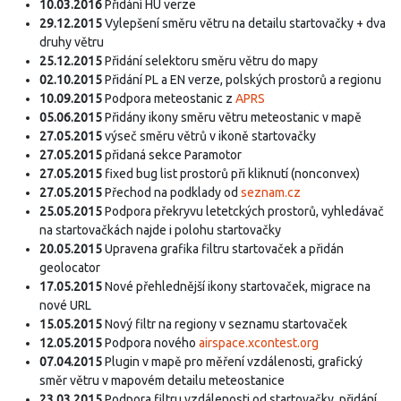
10.03.2016
Přidání HU verze
29.12.2015
Vylepšení směru větru na detailu startovačky + dva
druhy větru
25.12.2015
Přidání selektoru směru větru do mapy
02.10.2015
Přidání PL a EN verze, polských prostorů a regionu
10.09.2015
Podpora meteostanic z
APRS
05.06.2015
Přidány ikony směru větru meteostanic v mapě
27.05.2015
výseč směru větrů v ikoně startovačky
27.05.2015
přidaná sekce Paramotor
27.05.2015
fixed bug list prostorů při kliknutí (nonconvex)
27.05.2015
Přechod na podklady od
seznam.cz
25.05.2015
Podpora překryvu letetckých prostorů, vyhledávač
na startovačkách najde i polohu startovačky
20.05.2015
Upravena grafika filtru startovaček a přidán
geolocator
17.05.2015
Nové přehlednější ikony startovaček, migrace na
nové URL
15.05.2015
Nový filtr na regiony v seznamu startovaček
12.05.2015
Podpora nového
airspace.xcontest.org
07.04.2015
Plugin v mapě pro měření vzdálenosti, grafický
směr větru v mapovém detailu meteostanice
23.03.2015
Podpora filtru vzdálenosti od startovačky, přidání