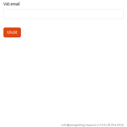
Váš email
info@paragliding-mapa.cz
| v1.0.0 | ©
ifire 2026