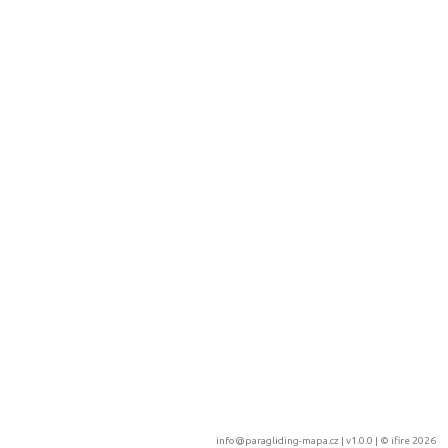
info@paragliding-mapa.cz
| v1.0.0 | ©
ifire 2026