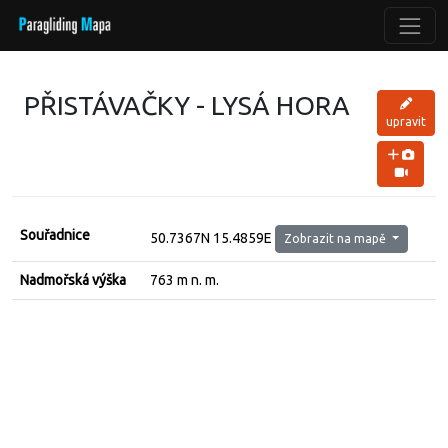
PŘISTÁVAČKY - LYSÁ HORA
upravit
Souřadnice
50.7367N 15.4859E
Zobrazit na mapě
Nadmořská výška
763 m n. m.