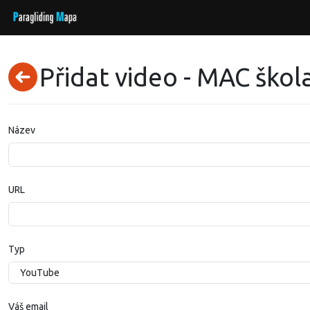
Přidat video - MAC škol
Název
URL
Typ
Váš email