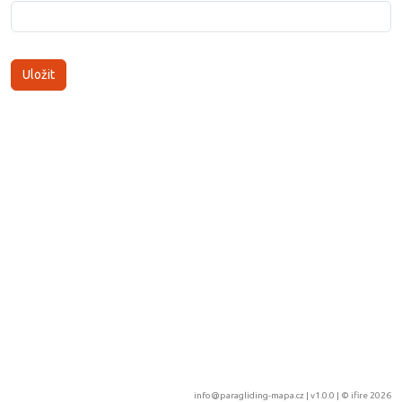
info@paragliding-mapa.cz
| v1.0.0 | ©
ifire 2026