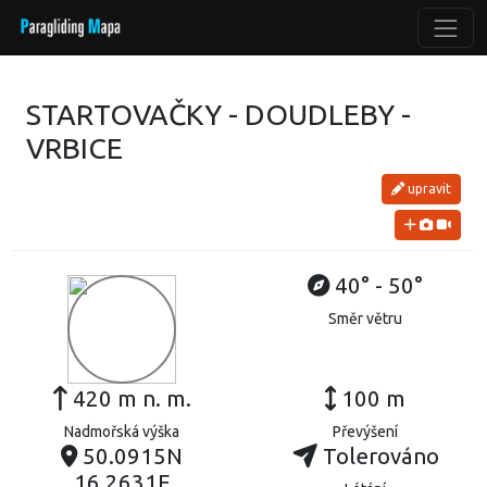
STARTOVAČKY - DOUDLEBY -
VRBICE
upravit
40° - 50°
Směr větru
420 m n. m.
100 m
Nadmořská výška
Převýšení
50.0915N
Tolerováno
16.2631E