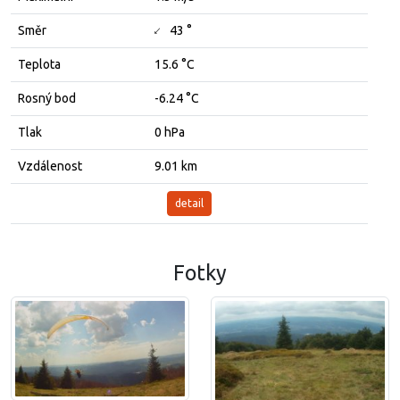
↓
Směr
43 °
Teplota
15.6 °C
Rosný bod
-6.24 °C
Tlak
0 hPa
Vzdálenost
9.01 km
detail
Fotky