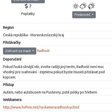
?
Poplatky
Předpověď
Region
Česká republika - Moravskoslezský kraj
Přistávačky
Radhošť
Zobrazit na mapě
Doporučení
Pokud fouká silnější vítr, zvolte raději jiný terén, Radhošť není moc
vhodný pro svahování - zejména pokud byste museli přistávat pod
kopcem.
Přístup
Autem, nebo autobusem na Pustevny, poté pěšky po hřebeni.
Webkamera
http://www.hvfree.net/?q=kameraradhostvychod