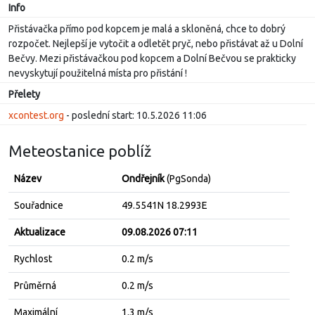
Info
Přistávačka přímo pod kopcem je malá a skloněná, chce to dobrý
rozpočet. Nejlepší je vytočit a odletět pryč, nebo přistávat až u Dolní
Bečvy. Mezi přistávačkou pod kopcem a Dolní Bečvou se prakticky
nevyskytují použitelná místa pro přistání !
Přelety
xcontest.org
- poslední start: 10.5.2026 11:06
Meteostanice poblíž
Název
Ondřejník
(PgSonda)
Souřadnice
49.5541N 18.2993E
Aktualizace
09.08.2026 07:11
Rychlost
0.2 m/s
Průměrná
0.2 m/s
Maximální
1.3 m/s