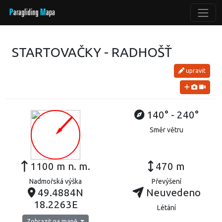
STARTOVAČKY - RADHOŠŤ
upravit
140° - 240°
Směr větru
1100 m n. m.
470 m
Nadmořská výška
Převýšení
49.4884N
Neuvedeno
18.2263E
Létání
Zobrazit na mapě