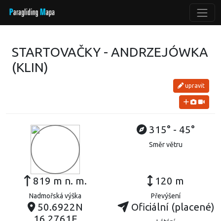
STARTOVAČKY - ANDRZEJÓWKA
(KLIN)
upravit
315° - 45°
Směr větru
819 m n. m.
120 m
Nadmořská výška
Převýšení
50.6922N
Oficiální (placené)
16.2761E