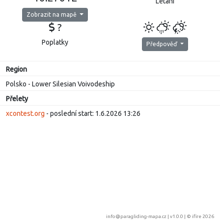
Létání
Zobrazit na mapě
?
Poplatky
Předpověď
Region
Polsko - Lower Silesian Voivodeship
Přelety
xcontest.org
- poslední start: 1.6.2026 13:26
info@paragliding-mapa.cz
| v1.0.0 | ©
ifire 2026