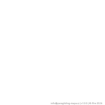
info@paragliding-mapa.cz
| v1.0.0 | ©
ifire 2026