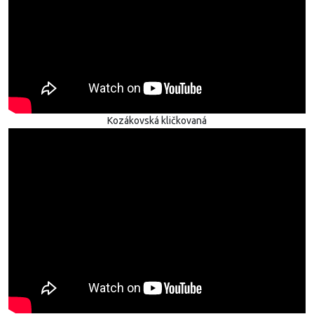
Kozákovská kličkovaná