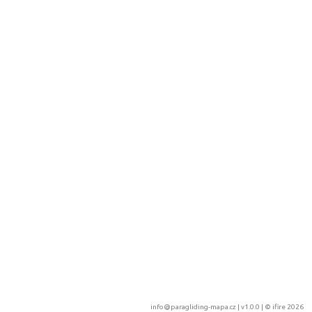
info@paragliding-mapa.cz
| v1.0.0 | ©
ifire 2026