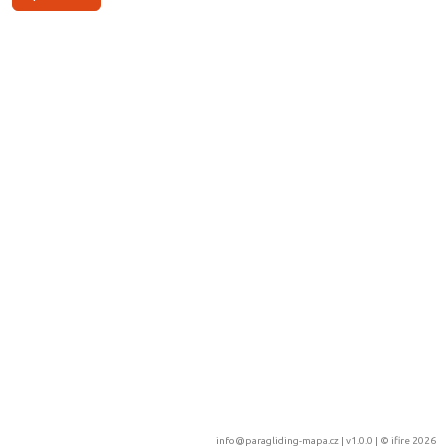
info@paragliding-mapa.cz
| v1.0.0 | ©
ifire 2026