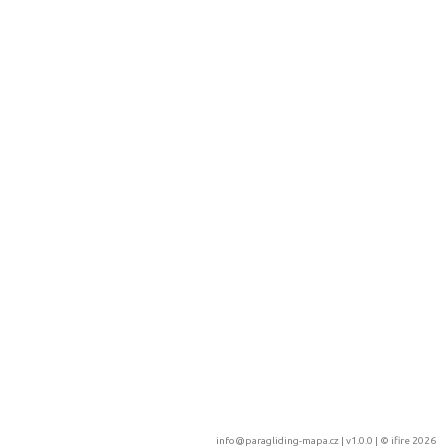
info@paragliding-mapa.cz
| v1.0.0 | ©
ifire 2026