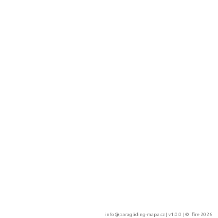
info@paragliding-mapa.cz
| v1.0.0 | ©
ifire 2026