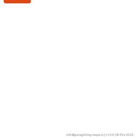
info@paragliding-mapa.cz
| v1.0.0 | ©
ifire 2026