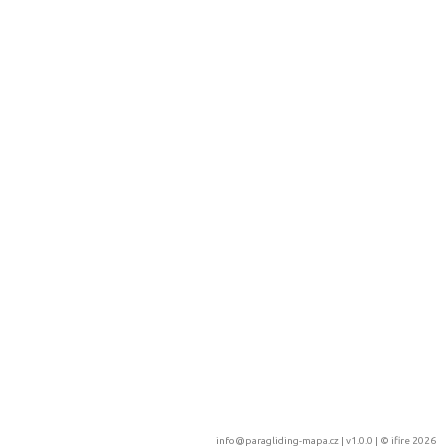
info@paragliding-mapa.cz
| v1.0.0 | ©
ifire 2026