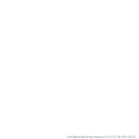
info@paragliding-mapa.cz
| v1.0.0 | ©
ifire 2026