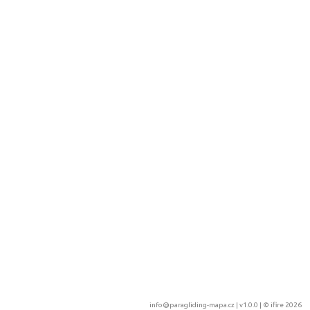
info@paragliding-mapa.cz
| v1.0.0 | ©
ifire 2026