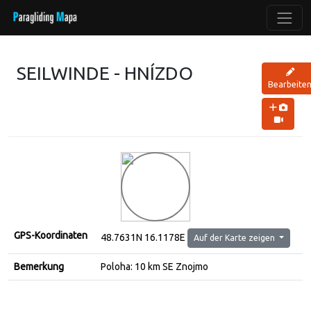
SEILWINDE - HNÍZDO
Bearbeite
GPS-Koordinaten
48.7631N 16.1178E
Auf der Karte zeigen
Bemerkung
Poloha: 10 km SE Znojmo