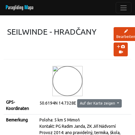
SEILWINDE - HRADČANY
Bearbeite
GPS-
50.6194N 14.7328E
Auf der Karte zeigen
Koordinaten
Bemerkung
Poloha: 5 km S Mimoň
Kontakt: PG Radim Janda, ZK Jiří Nádvorní
Provoz 2014: ano pravidelný, termika, škola,