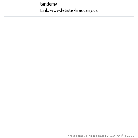
tandemy
Link: www.letiste-hradcany.cz
info@paragliding-mapa.cz
| v1.0.0 | ©
ifire 2026