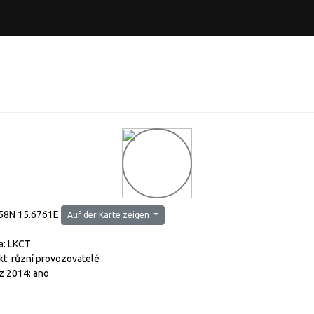
58N 15.6761E
Auf der Karte zeigen
a: LKCT
kt: různí provozovatelé
z 2014: ano