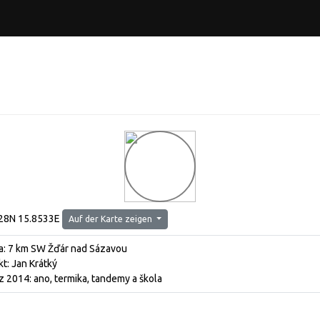
28N 15.8533E
Auf der Karte zeigen
a: 7 km SW Žďár nad Sázavou
t: Jan Krátký
 2014: ano, termika, tandemy a škola