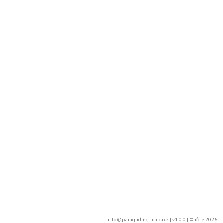
info@paragliding-mapa.cz
| v1.0.0 | ©
ifire 2026